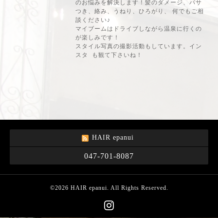
のお悩みを解決します！髪のダメージ、パサ
つき、絡み、うねり、ひろがり、 何でもご相
談ください♪
マイブームは
ドライブしながら温泉に行くの
が楽しみです！
スタイル写真の撮影活動もしています。イン
スタ も観て下さいね！
HAIR epanui
047-701-8087
©2026
HAIR epanui
. All Rights Reserved.